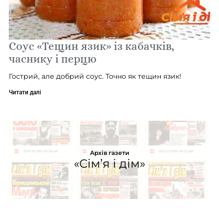
Соус «Тещин язик» із кабачків,
часнику і перцю
Гострий, але добрий соус. Точно як тещин язик!
Читати далі
Архів газети
«Сім’я і дім»