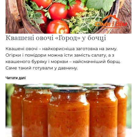
Квашені овочі «Город» у бочці
Квашені овочі – найкорисніша заготовка на зиму.
Огірки і помідори можна їсти замість салату, а з
квашеного буряку і моркви – найсмачніший борщ.
Саме такий готували у давнину.
Читати далі