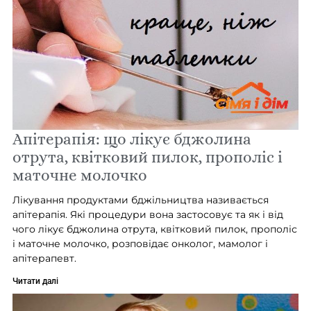
Апітерапія: що лікує бджолина
отрута, квітковий пилок, прополіс і
маточне молочко
Лікування продуктами бджільництва називається
апітерапія. Які процедури вона застосовує та як і від
чого лікує бджолина отрута, квітковий пилок, прополіс
і маточне молочко, розповідає онколог, мамолог і
апітерапевт.
Читати далі